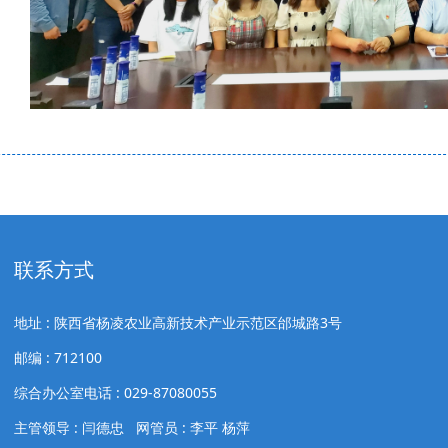
联系方式
地址 : 陕西省杨凌农业高新技术产业示范区邰城路3号
邮编 : 712100
综合办公室电话 : 029-87080055
主管领导 : 闫德忠 网管员 : 李平 杨萍