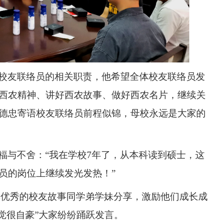
校友联络员的相关职责，他希望全体校友联络员发
西农
精神、
讲好西农故事
、做好
西农
名片，继续关
德忠寄语校友联络员前程似锦，母校永远是大家的
福与不舍
：
“
我在学校
7
年了，从本科读到
硕
士，这
员的岗位上继续发光发热
！
”
集优秀的校友故事同学弟学妹分享，激励他们成长成
觉很自豪
”
大家纷纷踊跃发言
。