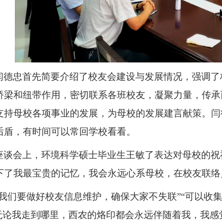
闫德忠
首先简要介绍了校友会建设与发展情况，强调了
桥梁和纽带作用，密切联系
各班
校友，凝聚力量，传承
支持母校各项事业的发展，为母校
的
发展
建言献策
。
闫
后盾，有时间可以常回学校看看。
座谈会上，
环境科学硕士
毕业生
王敏了
表达对母校的祝
下了我最宝贵的记忆，
我会永远心系母校，在校友联络
“我们要做好校友信息维护，确保大家不失联”“可以收
无论我走到哪里，
西农的烙印都会永远伴随着我，我感