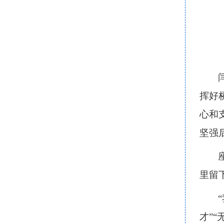
挥好
心和
坚强
里留
才”“