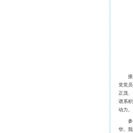
接
党党员
正茂、
谱系积
动力。
参
华。我