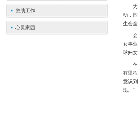
为
资助工作
动，围
生会全
心灵家园
会
女事业
球妇女
在
有里程
意识
现。”