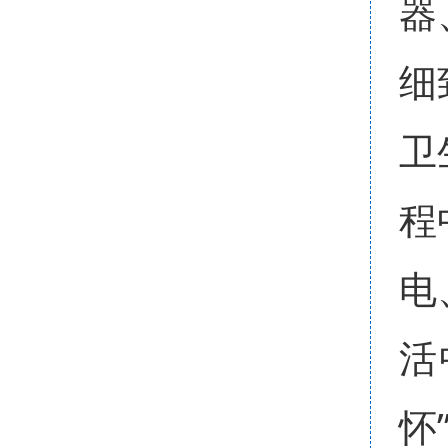
器
细
卫
程
电
活
怀