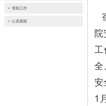
资助工作
心灵家园
院
工
全
安
1