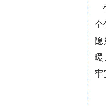
全
隐
暖
牢