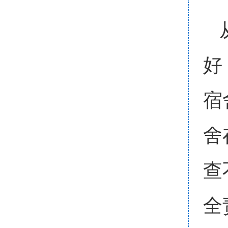
好
宿
舍
查
全