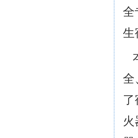
全
生
全
了
火