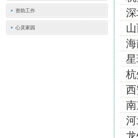
深
资助工作
山
心灵家园
海
星
杭
西
南
河
龙