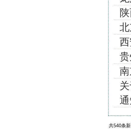
陕
北
西
贵
南
关
通
共540条