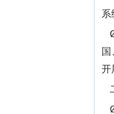
系
国
开