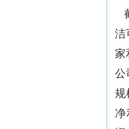
洁
家
公
规
净