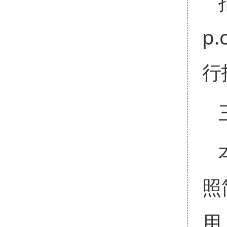
p.
行
照
用