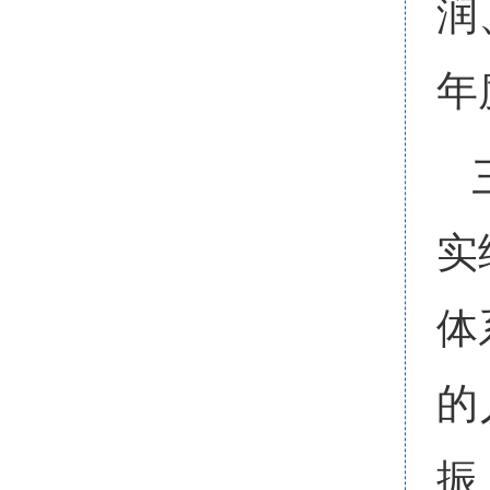
润
年
实
体
的
振