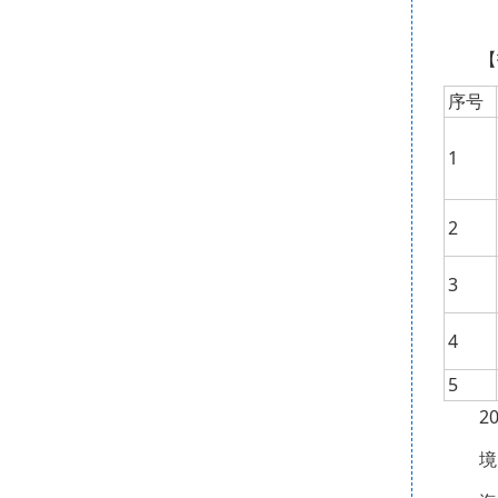
【
序号
1
2
3
4
5
2
境