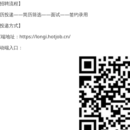
招聘流程】
历投递——简历筛选——面试——签约录用
投递方式】
C端地址：https://longi.hotjob.cn/
动端入口：