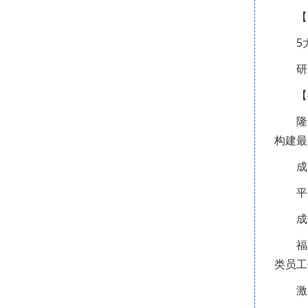
【
5
研
【
隆
构建最
成
平
成
福
类员工
激