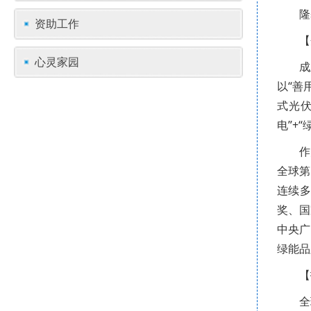
隆
资助工作
【
心灵家园
成
以“善
式光
电”+
作
全球第
连续多
奖、
国
中央广
绿能品
【
全