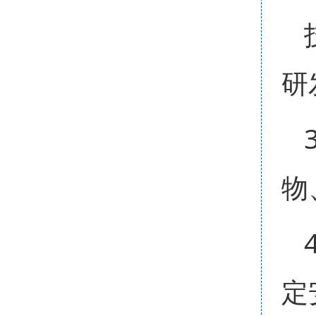
研
物
定