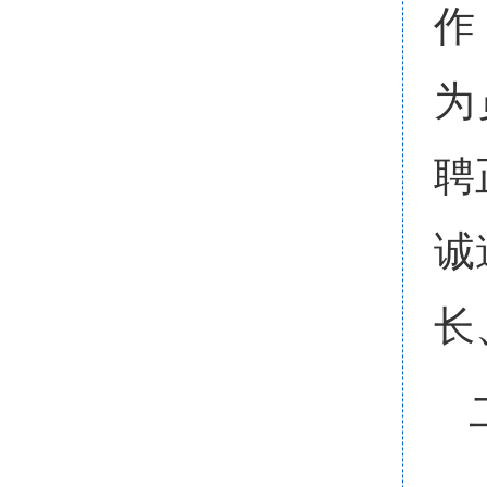
作
为
聘
诚
长