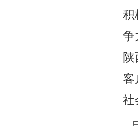
积
争
陕
客
社