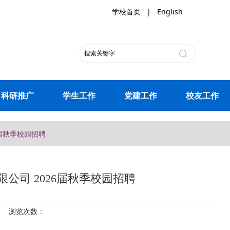
学校首页
|
English
科研推广
学生工作
党建工作
校友工作
6届秋季校园招聘
公司 2026届秋季校园招聘
22 浏览次数：