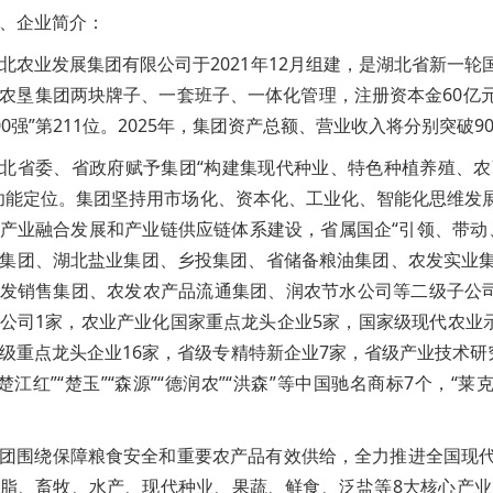
、企业简介：
北农业发展集团有限公司于2021年12月组建，是湖北省新一
农垦集团两块牌子、一套班子、一体化管理，注册资本金60亿元。
00强”第211位。2025年，集团资产总额、营业收入将分别突破90
北省委、省政府赋予集团“构建集现代种业、特色种植养殖、
功能定位。集团坚持用市场化、资本化、工业化、智能化思维发
产业融合发展和产业链供应链体系建设，省属国企“引领、带动
集团、湖北盐业集团、乡投集团、省储备粮油集团、农发实业
发销售集团、农发农产品流通集团、润农节水公司等二级子公司1
公司1家，农业产业化国家重点龙头企业5家，国家级现代农业
级重点龙头企业16家，省级专精特新企业7家，省级产业技术研究院
“楚江红”“楚玉”“森源”“德润农”“洪森”等中国驰名商标7个，“莱
团围绕保障粮食安全和重要农产品有效供给，全力推进全国现
脂、畜牧、水产、现代种业、果蔬、鲜食、泛盐等8大核心产业