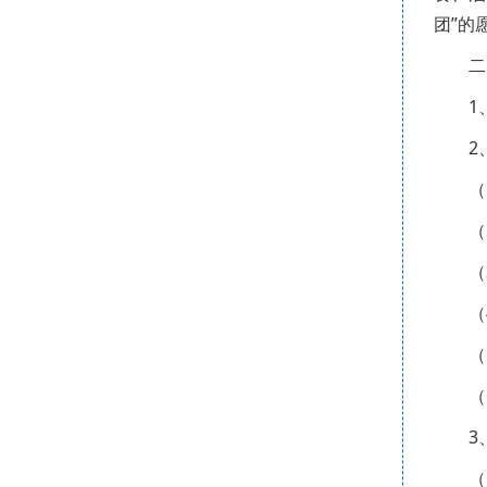
团”的
二
1
2
（
（
（
（
（
（
3
（