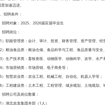
愿景加速迈进。
、招聘条件：
、招聘对象：2025、2026届应届毕业生
、招聘岗位：
1）职能管理类：会计、审计、投资、财务管理、资产管理、经
2）粮油食品类：粮油仓储、食品科学与工程、食品质量与安全
3）生产技术类：畜牧兽医、动物医学、动物科学、农学、水产
4）市场营销类：市场营销、电子商务等；
5）智慧农业类：农业工程、机械工程、自动化、机器人学等；
6）工程建设类：土木工程、工程管理、城乡规划、土地规划、
、招聘公司及岗位数量：
1）湖北农发集团本部（1人）