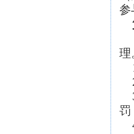
参
理
罚