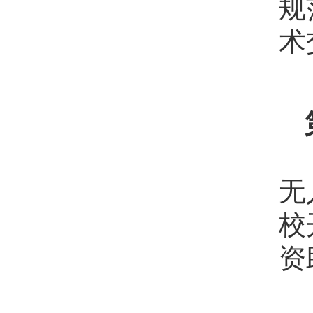
规
术
无
校
资