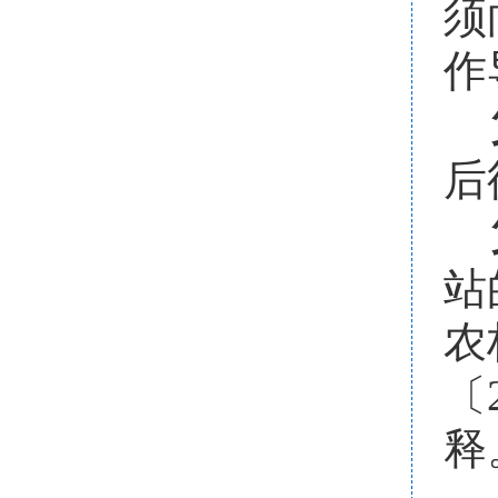
须
作
后
站
农
〔
释