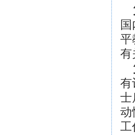
国
平
有
有
士
动
工