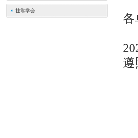
挂靠学会
各
2
遵