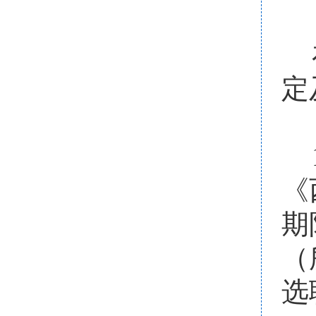
定
《
期
（
选