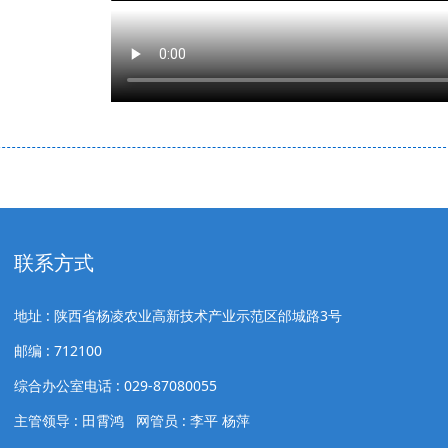
联系方式
地址 : 陕西省杨凌农业高新技术产业示范区邰城路3号
邮编 : 712100
综合办公室电话 : 029-87080055
主管领导 : 田霄鸿 网管员 : 李平 杨萍