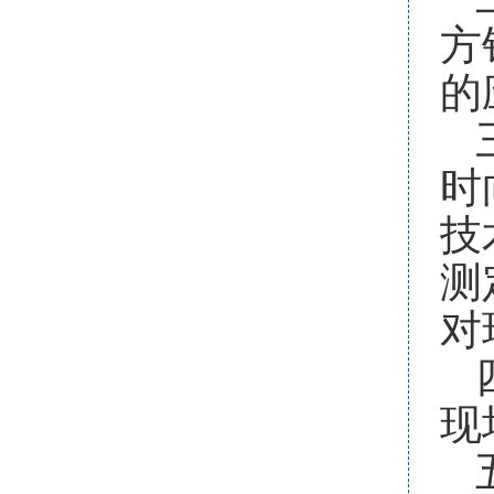
方
的
时
技
测
对
现