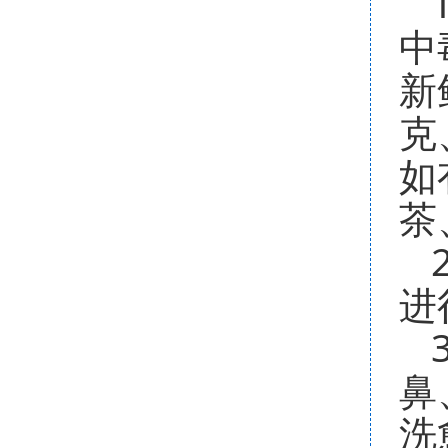
中
新
克
如
茶
进
鼻
洗