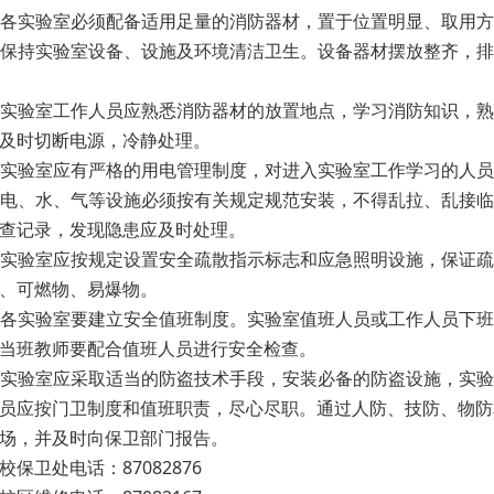
. 各实验室必须配备适用足量的消防器材，置于位置明显、取用
. 保持实验室设备、设施及环境清洁卫生。设备器材摆放整齐，
. 实验室工作人员应熟悉消防器材的放置地点，学习消防知识，
及时切断电源，冷静处理。
. 实验室应有严格的用电管理制度，对进入实验室工作学习的人
. 电、水、气等设施必须按有关规定规范安装，不得乱拉、乱接
查记录，发现隐患应及时处理。
. 实验室应按规定设置安全疏散指示标志和应急照明设施，保证
、可燃物、易爆物。
. 各实验室要建立安全值班制度。实验室值班人员或工作人员下
当班教师要配合值班人员进行安全检查。
. 实验室应采取适当的防盗技术手段，安装必备的防盗设施，实
员应按门卫制度和值班职责，尽心尽职。通过人防、技防、物防
场，并及时向保卫部门报告。
校保卫处电话：87082876