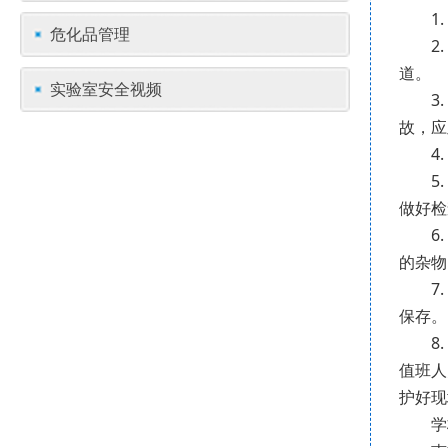
1
危化品管理
2
道。
实验室安全视频
3
故，应
4
5
做好检
6
的杂物
7
保存。
8
值班人
护好现
学