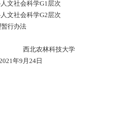
—人文社会
科学
G1层次
—人文社会
科学
G2层次
理暂行办法
西北农林科技大学
年9月
24
日