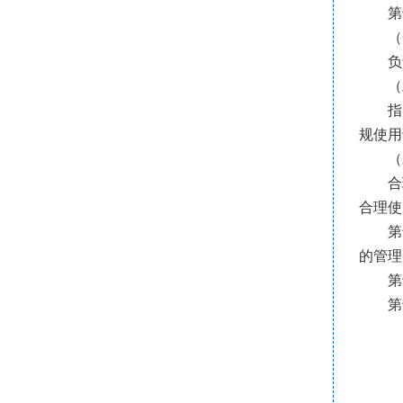
第
（
负
（
指
规使用
（
合
合理使
第
的管理
第
第