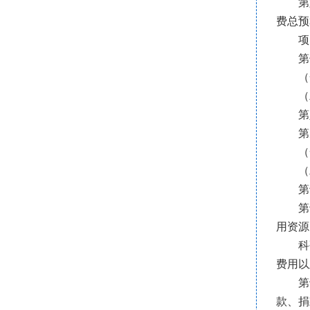
第
费总预
项
第
（
（
第
第
（
（
第
第
用资源
科
费用以
第
款、捐