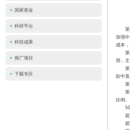
国家基金
科研平台
第
加强中
科技成果
成本，
第
推广项目
用，主
第
下载专区
款中直
第
第
比例。
5
超
超