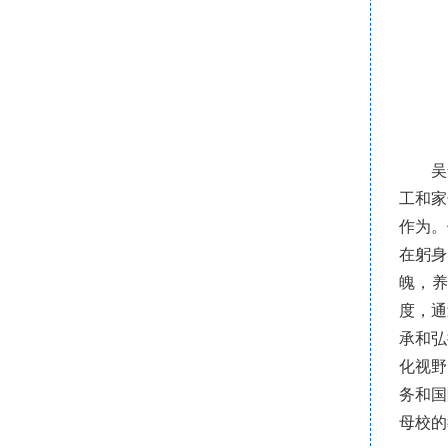
吴
工和家
作为。
在躬身
魄，
度，通
承和弘
化视野
务和国
母校的