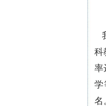
科
率
学
名