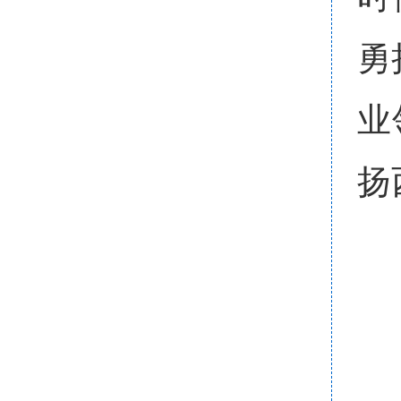
勇
业
扬