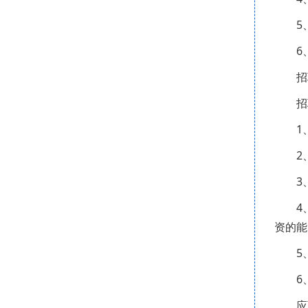
5
6
招
招
1
2
3
4
资的能
5
6
应