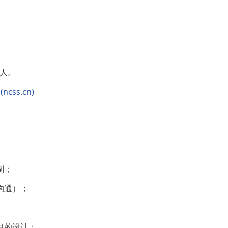
0人。
ss.cn)
制；
沟通）；
目的设计；