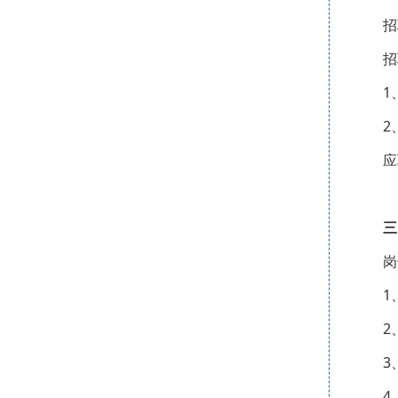
招
招
1
2
应
三
岗
1
2
3
4