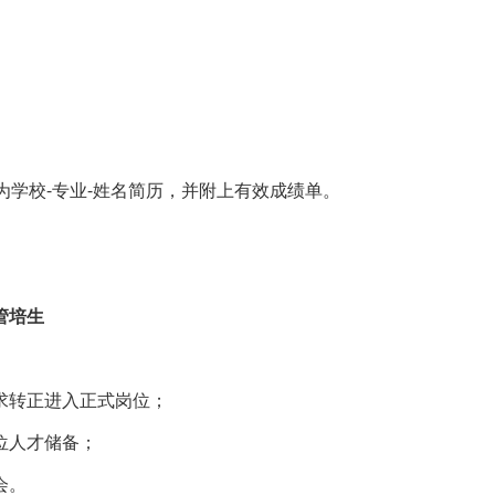
名方式为学校-专业-姓名简历，并附上有效成绩单。
管培生
求转正进入正式岗位；
位人才储备；
会。