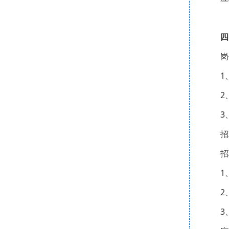
四
岗
1
2
3
招
招
1
2
3