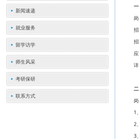
一
新闻速递
岗
就业服务
招
招
留学访学
应
师生风采
详
考研保研
二
联系方式
岗
1
2
3