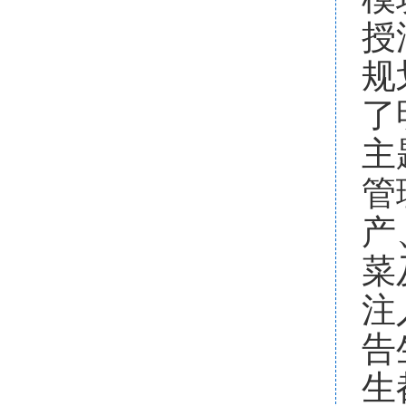
授
规
了
主
管
产
菜
注
告
生