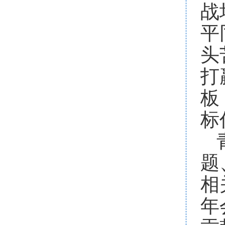
战
平
头
打
板
标
题
相
年