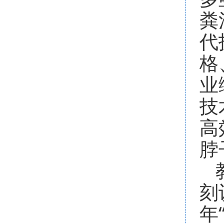
粪
代
格
业
技
高
脖
刻
年