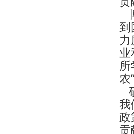
贡
到
力
业
所
农
我
政
贡