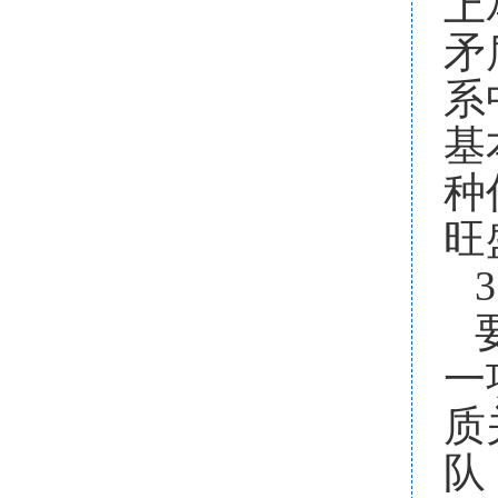
上
矛
系
基
种
旺
3
一
质
队